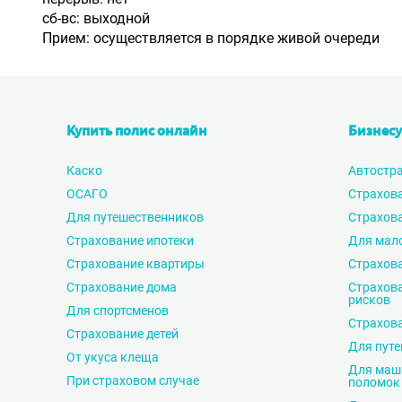
сб-вс: выходной
Прием: осуществляется в порядке живой очереди
Купить полис онлайн
Бизнесу
Каско
Автостр
ОСАГО
Страхов
Для путешественников
Страхова
Страхование ипотеки
Для мало
Страхование квартиры
Страхова
Страхование дома
Страхов
рисков
Для спортсменов
Страхова
Страхование детей
Для пут
От укуса клеща
Для маши
При страховом случае
поломок