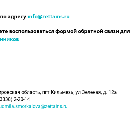
 по адресу
info@zettains.ru
те воспользоваться формой обратной связи для
енников
ировская область, пгт Кильмезь, ул Зеленая, д. 12а
83338) 2-20-14
yudmila.smorkalova@zettains.ru