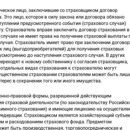
ческое лицо, заключившее со страховщиком договор
 Это лицо, которое в силу закона или договора обязано
туплении предусмотренного события (страхового случая)
у. Страхователь вправе заключить договор страхования в
х случаях не имеет права на получение страховой выплаты 
случая. Страхователь имеет право при заключении договор
х лиц (выгодоприобретателей) для получения страховых
 усмотрению до наступления страхового случая. В других
ереходят к новому собственнику с согласия страховщика,
В отдельных видах страхования к страхователю могут
мущественном страховании страхователем может быть лиш
ерес в сохранении того или иного имущества.
онно-правовой формы, разрешенной действующим
ия страховой деятельности (по законодательству Российск
аимного страхования) и имеющее лицензию на осуществле
 Федерации. Страховщиком является хозяйствующий субъек
м и расходованием страхового фонда. Предметом
ожет быть производственная, торговопосредническая и