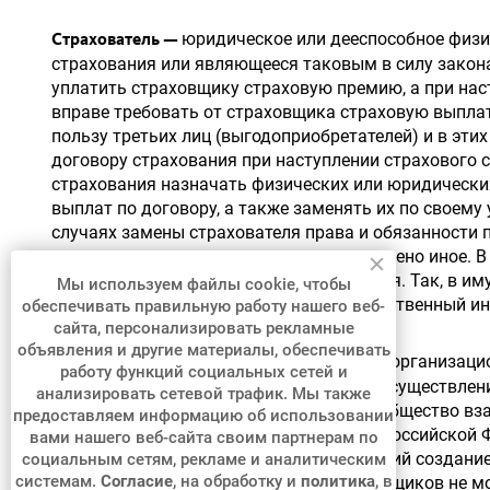
юридическое или дееспособное физи
Страхователь —
страхования или являющееся таковым в силу закона.
уплатить страховщику страховую премию, а при нас
вправе требовать от страховщика страховую выплат
пользу третьих лиц (выгодоприобретателей) и в эти
договору страхования при наступлении страхового 
страхования назначать физических или юридически
выплат по договору, а также заменять их по своему
случаях замены страхователя права и обязанности п
если законом или договором не установлено иное. 
предъявляться определенные требования. Так, в и
Мы используем файлы cookie, чтобы
лицо, имеющее самостоятельный имущественный инт
обеспечивать правильную работу нашего веб-
сайта, персонализировать рекламные
объявления и другие материалы, обеспечивать
юридическое лицо любой организаци
Страховщик —
работу функций социальных сетей и
законодательством, созданное в целях осуществлен
анализировать сетевой трафик. Мы также
Федерации страховая организация или общество вз
предоставляем информацию об использовании
страховой деятельности на территории Российской
вами нашего веб-сайта своим партнерам по
осуществляющий страхование и ведающий создание
социальным сетям, рекламе и аналитическим
системам.
Согласие
, на обработку и
политика
, в
непосредственной деятельности страховщиков не м