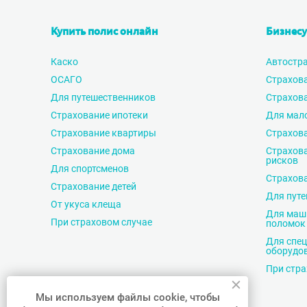
Купить полис онлайн
Бизнесу
Каско
Автостр
ОСАГО
Страхов
Для путешественников
Страхова
Страхование ипотеки
Для мало
Страхование квартиры
Страхова
Страхование дома
Страхов
рисков
Для спортсменов
Страхова
Страхование детей
Для пут
От укуса клеща
Для маши
При страховом случае
поломок
Для спец
оборудо
При стра
Мы используем файлы cookie, чтобы