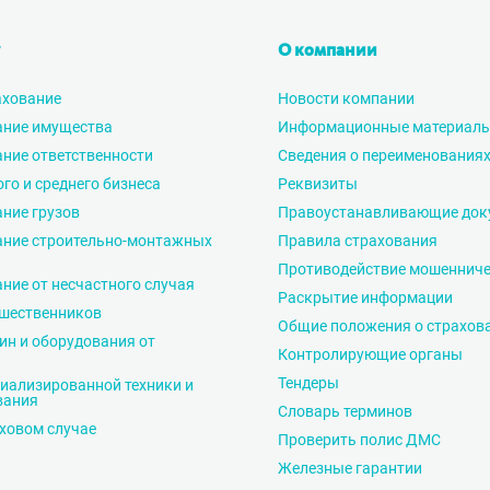
О компании
ахование
Новости компании
ание имущества
Информационные материал
ние ответственности
Сведения о переименования
го и среднего бизнеса
Реквизиты
ние грузов
Правоустанавливающие док
ание строительно-монтажных
Правила страхования
Противодействие мошенниче
ние от несчастного случая
Раскрытие информации
ешественников
Общие положения о страхов
н и оборудования от
Контролирующие органы
Тендеры
иализированной техники и
вания
Словарь терминов
ховом случае
Проверить полис ДМС
Железные гарантии